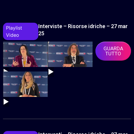
Interviste – Risorse idriche – 27 mar
Playlist
25
Video
GUARDA
TUTTO
▶
▶
▶