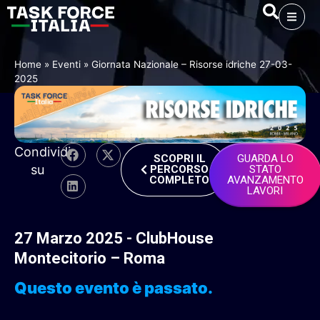
Home
»
Eventi
»
Giornata Nazionale – Risorse idriche 27-03-
2025
Condividi
SCOPRI IL
GUARDA LO
su
PERCORSO
STATO
COMPLETO
AVANZAMENTO
LAVORI
27
Marzo
2025
-
ClubHouse
Montecitorio
–
Roma
Questo evento è passato.