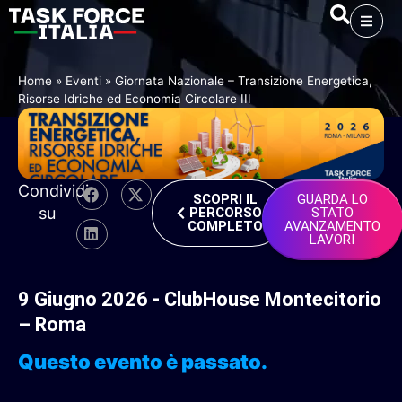
Home
»
Eventi
»
Giornata Nazionale – Transizione Energetica,
Risorse Idriche ed Economia Circolare III
Condividi
SCOPRI IL
GUARDA LO
su
PERCORSO
STATO
COMPLETO
AVANZAMENTO
LAVORI
9 Giugno 2026 -
ClubHouse Montecitorio
– Roma
Questo evento è passato.