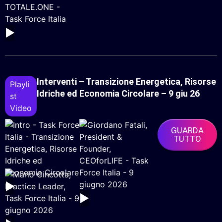
▶
Interventi – Transizione Energetica, Risorse
Playli
Idriche ed Economia Circolare – 9 giu 26
St
Video
GUARDA
TUTTO
▶
▶