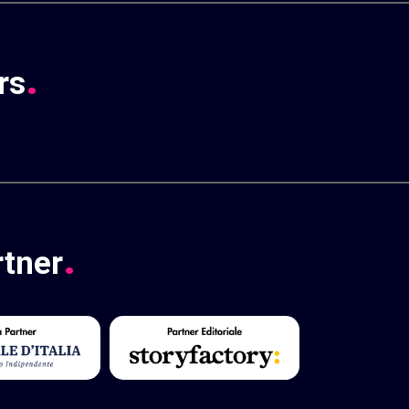
.
rs
.
rtner