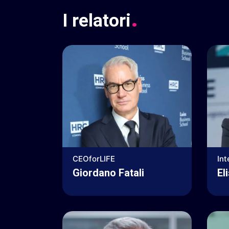
.
I
relatori
CEOforLIFE
Int
Giordano Fatali
El