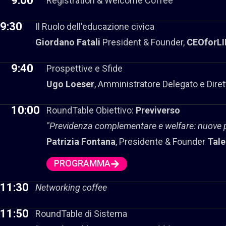
9:00
Registration & Welcome Coffee
9:30
Il Ruolo dell'educazione civica
Giordano Fatali
President & Founder,
CEOforLIF
9:40
Prospettive e Sfide​
Ugo Loeser
, Amministratore Delegato e Dire
10:00
RoundTable Obiettivo:
Previverso
"Previdenza complementare e welfare: nuove pa
Patrizia Fontana
, Presidente & Founder
Tale
PROGRAMMA
11:30
Networking coffee
11:50
RoundTable di Sistema