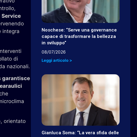
erativo
trollo,
i Service
tervenendo
Noschese: “Serve una governance
e integra
capace di trasformare la bellezza
in sviluppo”
interventi
08/07/2026
llato di
Leggi articolo >
da nazionali.
 garantisce
earaulici
 che
 microclima
, orientato
Gianluca Soma: “La vera sfida delle