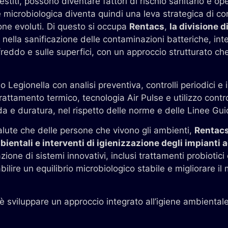
estiti, possono diventare fattori di rischio sanitario e op
microbiologica diventa quindi una leva strategica di con
ione evoluti. Di questo si occupa
Rentacs
,
la divisione d
 nella sanificazione delle contaminazioni batteriche, in
l freddo e sulle superfici, con un approccio strutturato ch
o Legionella con analisi preventiva, controlli periodici e 
attamento termico, tecnologia Air Pulse e utilizzo contro
da e duratura, nel rispetto delle norme e delle Linee Gui
 salute che delle persone che vivono gli ambienti,
Rentacs
bientali e interventi di igienizzazione degli impianti a
zione di sistemi innovativi, inclusi trattamenti probiotici
ilire un equilibrio microbiologico stabile e migliorare il
è sviluppare un approccio integrato all’igiene ambientale