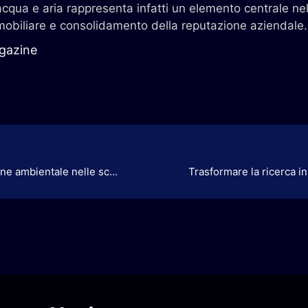
i acqua e aria rappresenta infatti un elemento centrale nel
mmobiliare e consolidamento della reputazione aziendale.
gazine
A lezione di sostenibilità: Iberdrola porta l’educazione ambientale nelle scuole