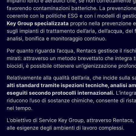
impianti idrici e aeraulici che, se non correttamente g
favorendo contaminazioni batteriche. La prevenzione 
coerente con le politiche ESG e con i modelli di gest
Key Group specializzata
proprio nella prevenzione e
sugli impianti di trattamento dell’aria, dell’acqua, de
analisi, bonifica e monitoraggio continuo.
Per quanto riguarda l’acqua, Rentacs gestisce il rischi
mirati: attraverso un metodo brevettato che integra tr
biocidi, è possibile ottenere un’igienizzazione profon
Relativamente alla qualità dell’aria, che incide sulla
alti standard tramite ispezioni tecniche, analisi am
eseguiti secondo protocolli internazionali.
L’integra
riducono l’uso di sostanze chimiche, consente di ristab
nel tempo.
L’obiettivo di Service Key Group, attraverso Rentacs, 
alle esigenze degli ambienti di lavoro complessi.