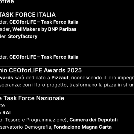
offee
 TASK FORCE ITALIA
nder,
CEOforLIFE – Task Force Italia
ader
, WellMakers by BNP Paribas
der,
Storyfactory
nder,
CEOforLIFE – Task Force Italia
emio CEOforLIFE Awards 2025
Awards
sarà dedicato a
Pizzaut
, riconoscendo il loro impegn
peranza: con il loro progetto, trasformano la pizza in str
e Task Force Nazionale
ute
ta
RAI
io, Tesoro e Programmazione),
Camera dei Deputati
sservatorio Demografia
, Fondazione Magna Carta