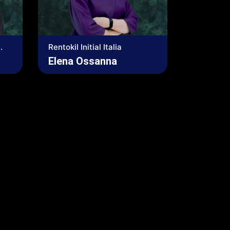
.
Rentokil Initial Italia
Elena Ossanna