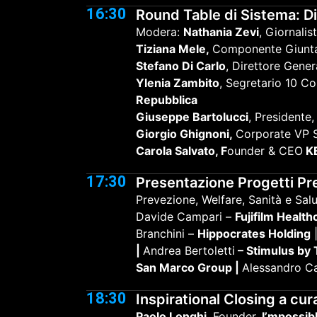
16:30
Round Table di Sistema: D
Modera:
Nathania Zevi
, Giornalis
Tiziana Mele,
Componente Giunt
Stefano Di Carlo
, Direttore Gener
Ylenia Zambito
, Segretario 10 Co
Repubblica
Giuseppe Bartolucci
, Presidente
Giorgio Ghignoni,
Corporate VP Sc
Carola Salvato, F
ounder & CEO
KE
17:30
Presentazione Progetti Pr
Prevezione, Welfare, Sanità e Sal
Davide Campari –
Fujifilm Healthc
Branchini –
Hippocrates Holding
|
|
Andrea Bertoletti
– Stimulus by 
San Marco Group |
Alessandro Ca
18:30
Inspirational Closing a c
Paolo Longhi,
Founder
, I’mpossib