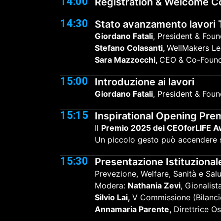
14:00
Registration & Welcome C
14:30
Stato avanzamento lavori
Giordano Fatali
, President & Fou
Stefano Colasanti,
WellMakers Le
Sara Mazzocchi,
CEO & Co-Foun
15:00
Introduzione ai lavori
Giordano Fatali
, President & Fou
15:15
Inspirational Opening Pr
Il
Premio 2025 dei CEOforLIFE 
Un piccolo gesto può accendere s
15:30
Presentazione Istituzional
Prevezione, Welfare, Sanità e Sal
Modera:
Nathania Zevi
, Gionalis
Silvio Lai,
V Commissione (Bilanc
Annamaria Parente,
Direttrice O