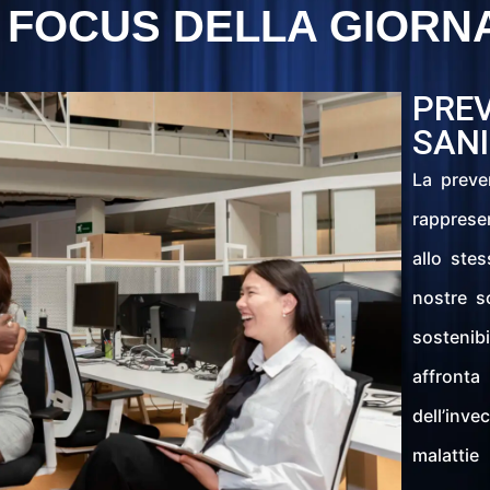
L FOCUS DELLA GIORN
PREV
SANI
La preven
rapprese
allo stes
nostre so
sosteni
affront
dell’inv
malattie