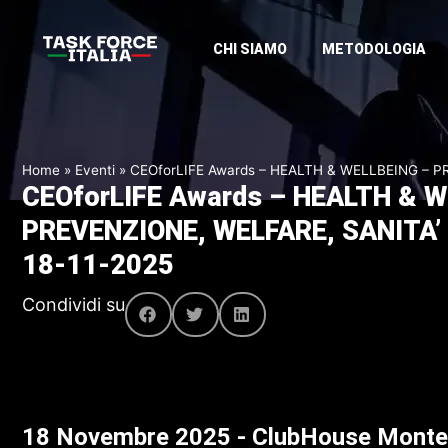
CHI SIAMO
METODOLOGIA
Home
»
Eventi
»
CEOforLIFE Awards – HEALTH & WELLBEING – P
CEOforLIFE Awards – HEALTH & W
PREVENZIONE, WELFARE, SANITA’
18-11-2025
Condividi su
18
Novembre
2025
-
ClubHouse
Montec