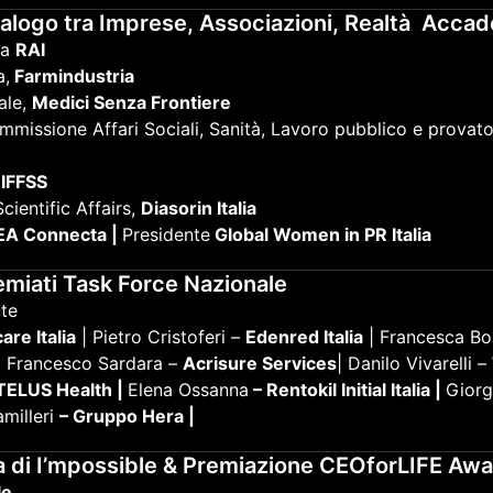
ialogo tra Imprese, Associazioni, Realtà Accad
ta
RAI
a,
Farmindustria
ale,
Medici Senza Frontiere
mmissione Affari Sociali, Sanità, Lavoro pubblico e provat
,
IFFSS
ientific Affairs,
Diasorin Italia
A Connecta |
Presidente
Global Women in PR Italia
emiati Task Force Nazionale
ute
are Italia
| Pietro Cristoferi –
Edenred Italia
| Francesca Bo
 Francesco Sardara –
Acrisure Services
| Danilo Vivarelli –
TELUS Health |
Elena Ossanna
– Rentokil Initial Italia |
Giorg
milleri
– Gruppo Hera |
ura di I’mpossible & Premiazione CEOforLIFE Aw
le