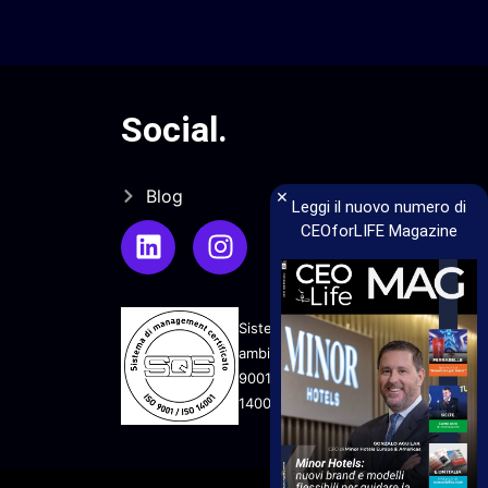
Social
.
×
Blog
Leggi il nuovo numero di
CEOforLIFE Magazine
Sistema di gestione qualità e
ambiente UNI EN ISO
9001:2015 - UNI EN ISO
14001:2015