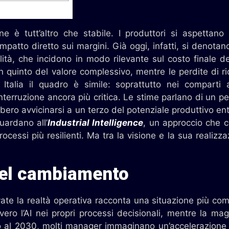
one è tutt’altro che stabile. I produttori si aspetta
impatto diretto sui margini. Già oggi, infatti, si denotano
lità, che incidono in modo rilevante sul costo finale de
un quinto del valore complessivo, mentre le perdite di ri
 Italia il quadro è simile: soprattutto nei comparti 
interruzione ancora più critica. Le stime parlano di un 
ero avvicinarsi a un terzo del potenziale produttivo entr
uardano all’
Industrial Intelligence
, un approccio che 
ocessi più resilienti. Ma tra la visione e la sua realizz
del cambiamento
levate la realtà operativa racconta una situazione più co
ro l’AI nei propri processi decisionali, mentre la mag
o al 2030, molti manager immaginano un’accelerazione s