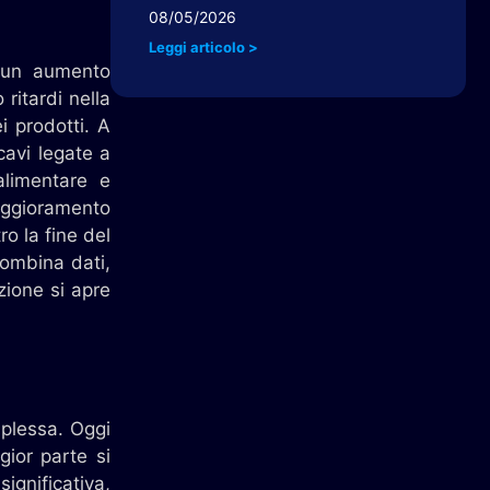
08/05/2026
Leggi articolo >
no un aumento
 ritardi nella
i prodotti. A
cavi legate a
alimentare e
peggioramento
o la fine del
combina dati,
azione si apre
mplessa. Oggi
gior parte si
ignificativa,