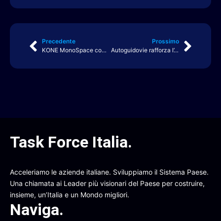
Precedente
Prossimo
KONE MonoSpace compie 30 anni: un’innovazione che ha ridefinito il design degli ascensori
Autoguidovie rafforza l’Academy per formare in casa (e a costo zero) la propria squadra di autisti
Task Force Italia
.
Acceleriamo le aziende italiane. Sviluppiamo il Sistema Paese.
Una chiamata ai Leader più visionari del Paese per costruire,
insieme, un’Italia e un Mondo migliori.
Naviga
.