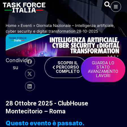
Home
»
Eventi
»
Giornata Nazionale – Intelligenza artificiale,
cyber security e digital transformation 28-10-2025
Condividi
SCOPRI IL
GUARDA LO
su
PERCORSO
STATO
COMPLETO
AVANZAMENTO
LAVORI
28
Ottobre
2025
-
ClubHouse
Montecitorio
–
Roma
Questo evento è passato.