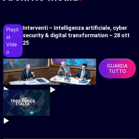
Interventi – Intelligenza artificiale, cyber
Playli
security & digital transformation – 28 ott
St
25
Vide
O
GUARDA
TUTTO
▶
▶
▶