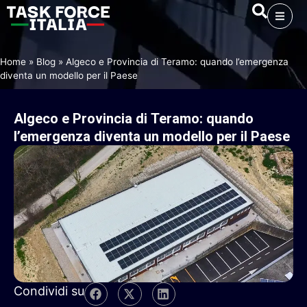
Home
»
Blog
»
Algeco e Provincia di Teramo: quando l’emergenza
diventa un modello per il Paese
Algeco
e
Provincia
di
Teramo:
quando
l’emergenza
diventa
un
modello
per
il
Paese
Condividi su