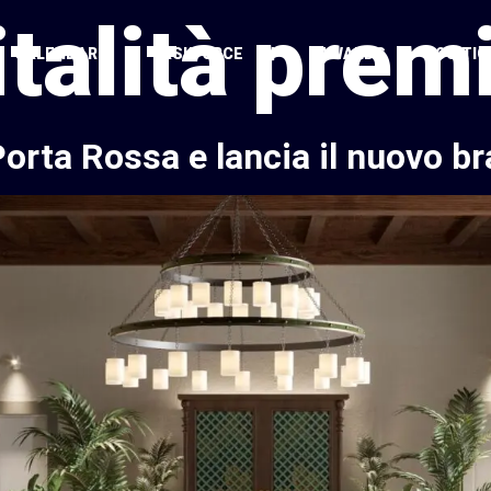
italità pre
CALENDARIO
TASKFORCE
AWARDS
POSITIO
orta Rossa e lancia il nuovo br