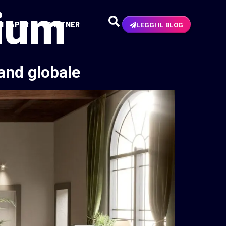
mium
N PAPER
PARTNER
LEGGI IL BLOG
and globale