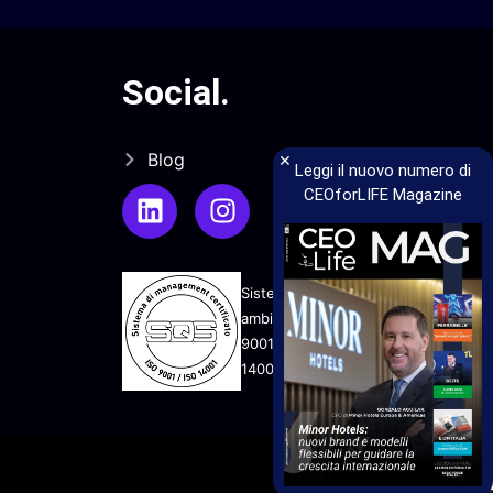
Social
.
×
Blog
Leggi il nuovo numero di
CEOforLIFE Magazine
Sistema di gestione qualità e
ambiente UNI EN ISO
9001:2015 - UNI EN ISO
14001:2015