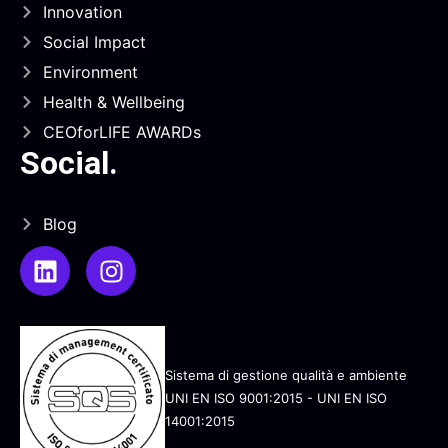
Innovation
Social Impact
Environment
Health & Wellbeing
CEOforLIFE AWARDs
Social
.
Blog
Sistema di gestione qualità e ambiente
UNI EN ISO 9001:2015 - UNI EN ISO
14001:2015