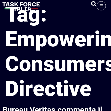
Tag:
Empoweri
Consumer
Directive
Bureau Veritas commenta il