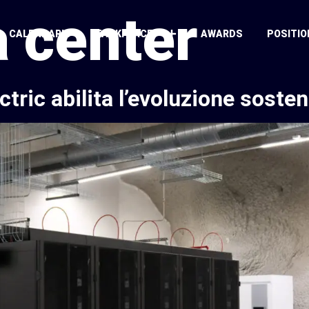
a center
CALENDARIO
TASKFORCE
AWARDS
POSITIO
tric abilita l’evoluzione sosten