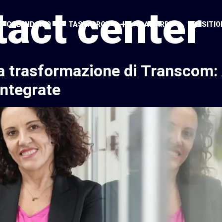
tact center
CALENDARIO
TASKFORCE
AWARDS
POSITIO
a trasformazione di Transcom:
integrate