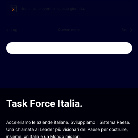
Non ci sono eventi in questa giornata.
Notice
Lug
Questo mese
Set
ISCRIVITI AL CALENDARIO
Task Force Italia
.
Acceleriamo le aziende italiane. Sviluppiamo il Sistema Paese.
Una chiamata ai Leader più visionari del Paese per costruire,
insieme, un’Italia e un Mondo migliori.