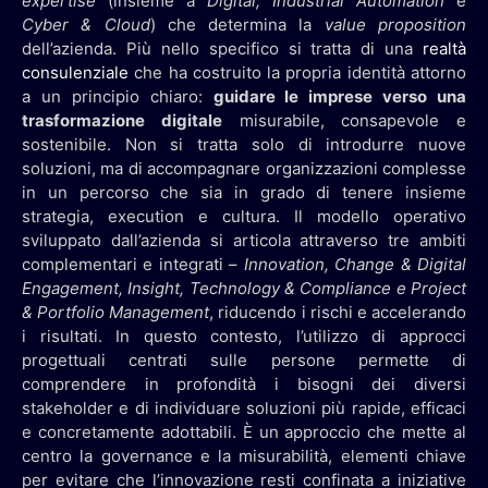
expertise
(insieme a
Digital, Industrial Automation
e
Cyber & Cloud
) che determina la
value proposition
dell’azienda. Più nello specifico si tratta di una
realtà
consulenziale
che ha costruito la propria identità attorno
a un principio chiaro:
guidare le imprese verso una
trasformazione digitale
misurabile, consapevole e
sostenibile. Non si tratta solo di introdurre nuove
soluzioni, ma di accompagnare organizzazioni complesse
in un percorso che sia in grado di tenere insieme
strategia, execution e cultura. Il modello operativo
sviluppato dall’azienda si articola attraverso tre ambiti
complementari e integrati –
Innovation, Change & Digital
Engagement, Insight, Technology & Compliance e Project
& Portfolio Management
, riducendo i rischi e accelerando
i risultati. In questo contesto, l’utilizzo di approcci
progettuali centrati sulle persone permette di
comprendere in profondità i bisogni dei diversi
stakeholder e di individuare soluzioni più rapide, efficaci
e concretamente adottabili. È un approccio che mette al
centro la governance e la misurabilità, elementi chiave
per evitare che l’innovazione resti confinata a iniziative