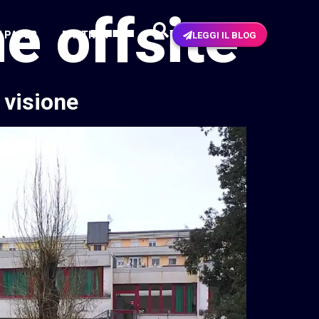
e offsite
N PAPER
PARTNER
LEGGI IL BLOG
 visione