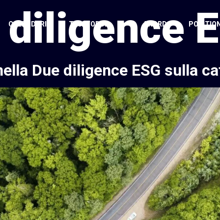
 diligence 
CALENDARIO
TASKFORCE
AWARDS
POSITIO
ella Due diligence ESG sulla ca