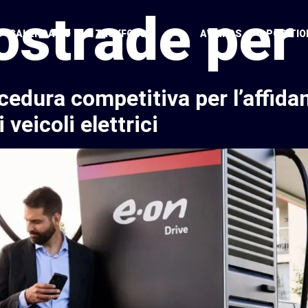
strade per l
CALENDARIO
TASKFORCE
AWARDS
POSITIO
cedura competitiva per l’affida
 veicoli elettrici