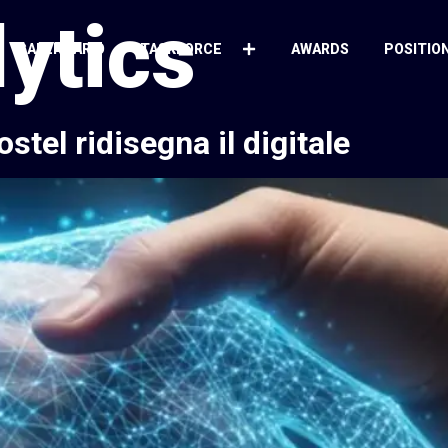
lytics
CALENDARIO
TASKFORCE
AWARDS
POSITIO
tel ridisegna il digitale