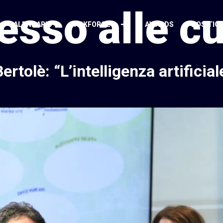
esso alle c
CALENDARIO
TASKFORCE
AWARDS
POSITIO
rtolè: “L’intelligenza artificial