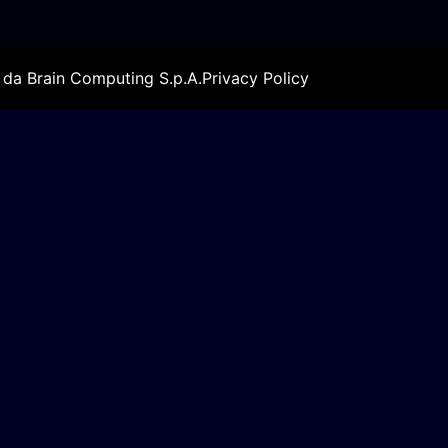
o da
Brain Computing S.p.A.
Privacy Policy