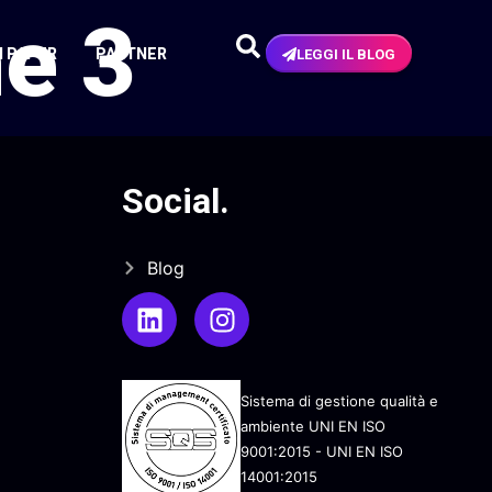
e 3
N PAPER
PARTNER
LEGGI IL BLOG
Social
.
Blog
Sistema di gestione qualità e
ambiente UNI EN ISO
9001:2015 - UNI EN ISO
14001:2015