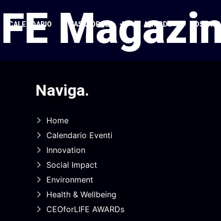
IFE Magazin
CALENDARIO
TASKFORCE
AWARDS
POSITIO
Naviga
.
Home
Calendario Eventi
Innovation
Social Impact
Environment
Health & Wellbeing
CEOforLIFE AWARDs