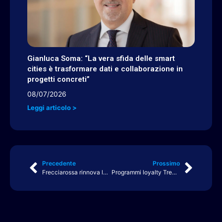
Gianluca Soma: “La vera sfida delle smart
cities è trasformare dati e collaborazione in
progetti concreti”
08/07/2026
Leggi articolo >
Precedente
Prossimo
Frecciarossa rinnova la propria identità: un nuovo logo per l’evoluzione dell’Alta Velocità
Programmi loyalty Trenitalia: premi, servizi e vantaggi per chi sceglie il treno