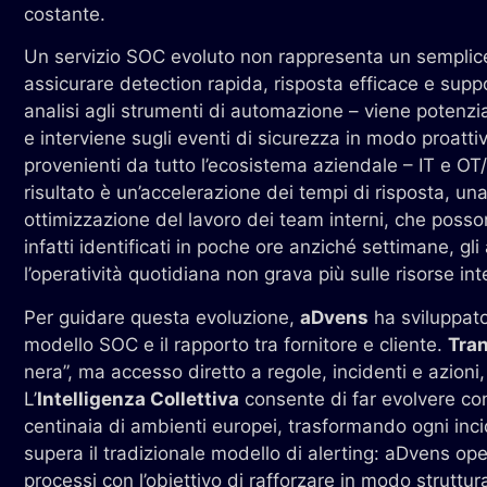
costante.
Un servizio SOC evoluto non rappresenta un semplice 
assicurare detection rapida, risposta efficace e sup
analisi agli strumenti di automazione – viene potenzi
e interviene sugli eventi di sicurezza in modo proatt
provenienti da tutto l’ecosistema aziendale – IT e OT/IoT
risultato è un’accelerazione dei tempi di risposta, una
ottimizzazione del lavoro dei team interni, che posson
infatti identificati in poche ore anziché settimane, gli
l’operatività quotidiana non grava più sulle risorse int
Per guidare questa evoluzione,
aDvens
ha sviluppato 
modello SOC e il rapporto tra fornitore e cliente.
Tra
nera”, ma accesso diretto a regole, incidenti e azioni
L’
Intelligenza Collettiva
consente di far evolvere con
centinaia di ambienti europei, trasformando ogni in
supera il tradizionale modello di alerting: aDvens o
processi con l’obiettivo di rafforzare in modo struttura