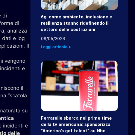
 di
6g: come ambiente, inclusione e
forme di
resilienza stanno ridefinendo il
settore delle costruzioni
ra, analizza
 dati e log
08/05/2026
licazioni. Il
Leggi articolo >
chi vengono
 incidenti e
niscono il
na “scatola
 maturata su
entica
Ferrarelle sbarca nel prime time
della tv americana: sponsorizza
 incidenti e
“America’s got talent” su Nbc
zio delle