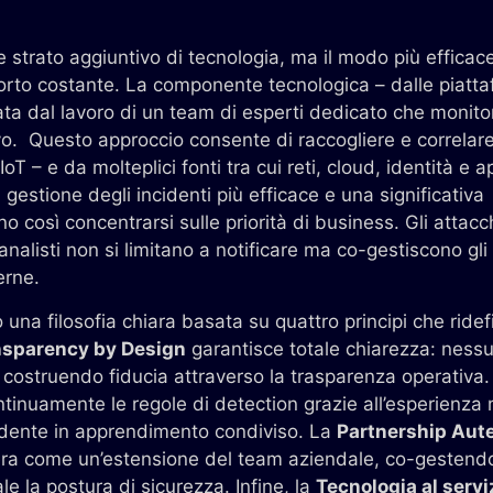
strato aggiuntivo di tecnologia, ma il modo più efficace
porto costante. La componente tecnologica – dalle piatta
ata dal lavoro di un team di esperti dedicato che monito
ivo. Questo approccio consente di raccogliere e correlare
 – e da molteplici fonti tra cui reti, cloud, identità e app
 gestione degli incidenti più efficace e una significativa
o così concentrarsi sulle priorità di business. Gli attac
 analisti non si limitano a notificare ma co-gestiscono gli
erne.
una filosofia chiara basata su quattro principi che ridefi
nsparency by Design
garantisce totale chiarezza: nessu
, costruendo fiducia attraverso la trasparenza operativa.
tinuamente le regole di detection grazie all’esperienza
cidente in apprendimento condiviso. La
Partnership Aut
pera come un’estensione del team aziendale, co-gestendo
le la postura di sicurezza. Infine, la
Tecnologia al servi