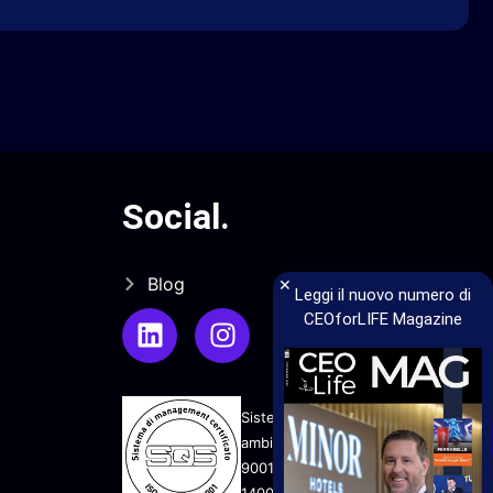
Social
.
×
Blog
Leggi il nuovo numero di
CEOforLIFE Magazine
Sistema di gestione qualità e
ambiente UNI EN ISO
9001:2015 - UNI EN ISO