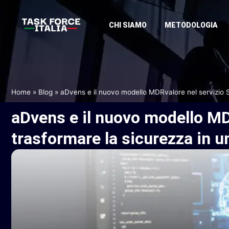
CHI SIAMO
METODOLOGIA
Home
»
Blog
»
aDvens e il nuovo modello MDRvalore nel servizio 
aDvens
e
il
nuovo
modello
MD
trasformare
la
sicurezza
in
u